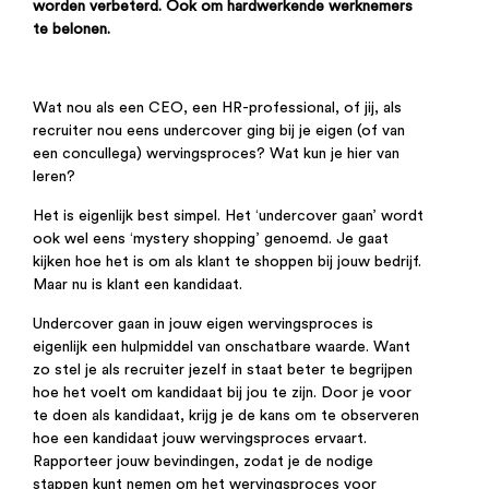
worden verbeterd. Ook om hardwerkende werknemers
te belonen.
Wat nou als een CEO, een HR-professional, of jij, als
recruiter nou eens undercover ging bij je eigen (of van
een concullega) wervingsproces? Wat kun je hier van
leren?
Het is eigenlijk best simpel. Het ‘undercover gaan’ wordt
ook wel eens ‘mystery shopping’ genoemd. Je gaat
kijken hoe het is om als klant te shoppen bij jouw bedrijf.
Maar nu is klant een kandidaat.
Undercover gaan in jouw eigen wervingsproces is
eigenlijk
een hulpmiddel van onschatbare waarde
. Want
zo stel je als recruiter
jezelf
in staat beter te begrijpen
hoe het voelt om
kandidaat bij jou
te zijn. Door
je
voor
te doen als
kandidaat, krijg je de kans om
te observeren
hoe
een kandidaat jouw wervingsproces ervaart.
R
apporte
er jouw
bevindingen, zodat
je
de nodige
stappen kun
t
nemen om
het wervingsproces
voor