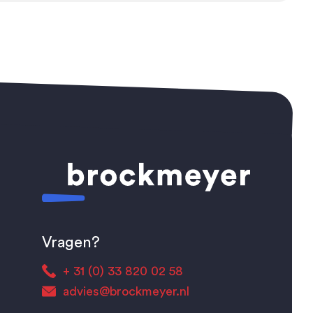
Vragen?
+ 31 (0) 33 820 02 58
advies@brockmeyer.nl