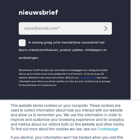
nieuwsbrief
Ik ontvang graag jullie maandelijkse nieuwsbrief met
daarin arbeidsmarktnieuws, product updates, whitepapers en
aanbiedingen.
Brockmeyer heeft de door jou verstrekte contactgegevens nodig om contact
met je op te nemen over onze producten en diensten. Je kunt je op elk
moment afmelden voor deze berichten. Bekijk ons
privacybeleid
voor meer
informatie over hoe je je af kan melden en hoe we ons inzetten om je privacy
te beschermen en respecteren.
This website stores cookies on your computer. These cookies are
used to collect information about how you interact with our website
and allow us to remember you. We use this information in order to
improve and customize your browsing experience and for analytics
and metrics about our visitors both on this website and other media.
To find out more about the cookies we use, see our
Cookiepage
If you decline, your information won’t be tracked when you visit this