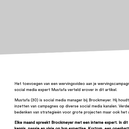
Het toevoegen van een wervingsvideo aan je wervingscampagn
social media expert Mustafa verteld erover in dit artikel.
Mustafa (30) is social media manager bij Brockmeyer. Hij houdt
inzetten van campagnes op diverse
social
media kanalen. Verd
bedenken van strategieën voor grote projecten maar ook het 
Elke maand spreekt Brockmeyer met een interne expert. In dit 
kennis, passie en visie op hun expertise. Kortom, een openhart