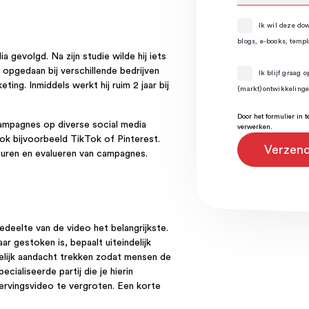
Ik wil deze dow
blogs, e-books, templ
gevolgd. Na zijn studie wilde hij iets
 opgedaan bij verschillende bedrijven
Ik blijf graag 
ng. Inmiddels werkt hij ruim 2 jaar bij
(markt)ontwikkeling
Door het formulier in 
campagnes op diverse social media
verwerken.
ook bijvoorbeeld TikTok of Pinterest.
sturen en evalueren van campagnes.
deelte van de video het belangrijkste.
r gestoken is, bepaalt uiteindelijk
gelijk aandacht trekken zodat mensen de
cialiseerde partij die je hierin
ervingsvideo te vergroten. Een korte