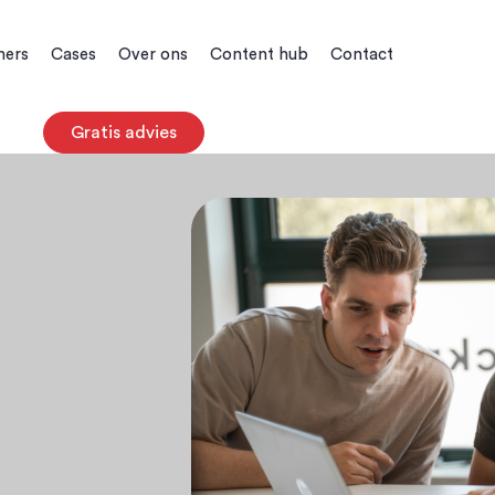
ners
Cases
Over ons
Content hub
Contact
Gratis advies