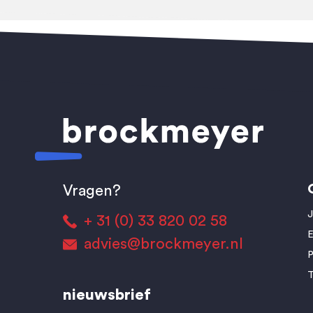
Vragen?
J
+ 31 (0) 33 820 02 58
E
advies@brockmeyer.nl
T
nieuwsbrief