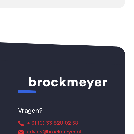
Vragen?
+ 31 (0) 33 820 02 58
advies@brockmeyer.nl