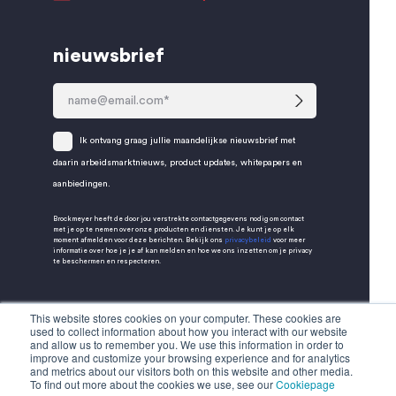
nieuwsbrief
Ik ontvang graag jullie maandelijkse nieuwsbrief met
daarin arbeidsmarktnieuws, product updates, whitepapers en
aanbiedingen.
Brockmeyer heeft de door jou verstrekte contactgegevens nodig om contact
met je op te nemen over onze producten en diensten. Je kunt je op elk
moment afmelden voor deze berichten. Bekijk ons
privacybeleid
voor meer
informatie over hoe je je af kan melden en hoe we ons inzetten om je privacy
te beschermen en respecteren.
This website stores cookies on your computer. These cookies are
used to collect information about how you interact with our website
and allow us to remember you. We use this information in order to
improve and customize your browsing experience and for analytics
and metrics about our visitors both on this website and other media.
To find out more about the cookies we use, see our
Cookiepage